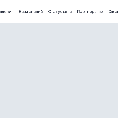
вления
База знаний
Статус сети
Партнерство
Связ